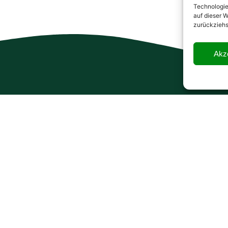
Technologie
auf dieser W
zurückziehs
Akz
N
DIENSTLEISTUNGEN
R
Grünflächenpflege
Gartengestaltung
Zäune
Bewässerung
er:
Baumfällung
0 1126
Objektbetreuung