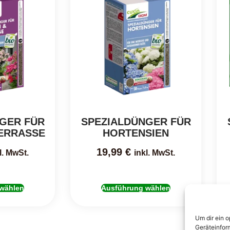
GER FÜR
SPEZIALDÜNGER FÜR
ERRASSE
HORTENSIEN
19,99
€
l. MwSt.
inkl. MwSt.
wählen
Ausführung wählen
Um dir ein 
Geräteinfor