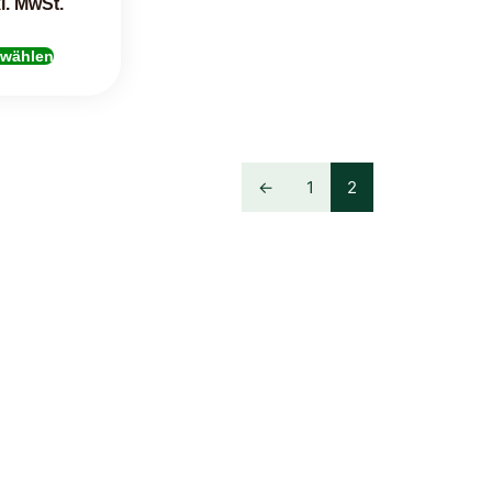
l. MwSt.
 wählen
←
1
2