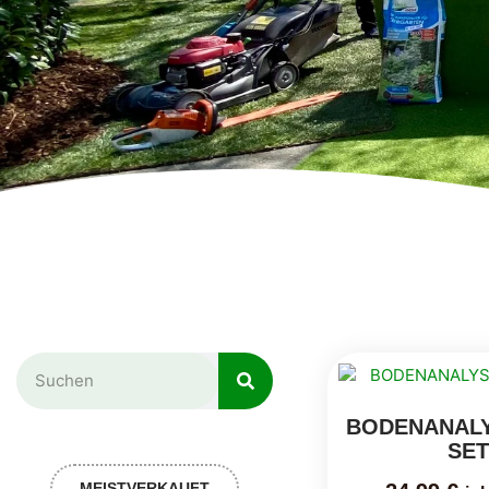
BODENANALY
SE
MEISTVERKAUFT